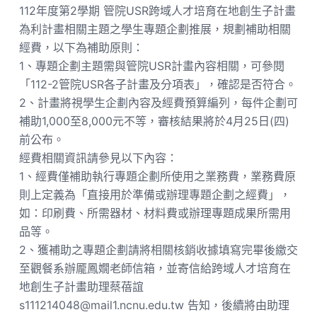
112年度第2學期 管院USR跨域人才培育在地創生子計畫
為利計畫相關主題之學生專題企劃推展，規劃補助相關
經費，以下為補助原則：
1、專題企劃主題需與管院USR計畫內容相關，可參閱
「112-2管院USR各子計畫及分項表」，確認是否符合。
2、計畫將視學生企劃內容及經費預算編列，每件企劃可
補助1,000至8,000元不等，審核結果將於4月25日(四)
前公布。
經費相關資訊請參見以下內容：
1、經費僅補助執行專題企劃所使用之業務費，業務費原
則上定義為「直接用於準備或辦理專題企劃之經費」，
如：印刷費、所需器材、材料費或辦理專題成果所需用
品等。
2、獲補助之專題企劃請將相關核銷收據填寫完畢後繳交
至觀餐系辦龎鳳嫺老師信箱，並寄信給跨域人才培育在
地創生子計畫助理蔡蓓誼
s111214048@mail1.ncnu.edu.tw 告知，後續將由助理