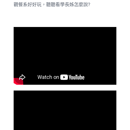
觀餐系好好玩，聽聽看學長姊怎麼說?