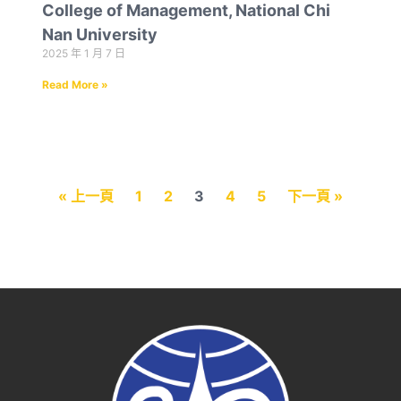
College of Management, National Chi
Nan University
2025 年 1 月 7 日
Read More »
« 上一頁
1
2
3
4
5
下一頁 »