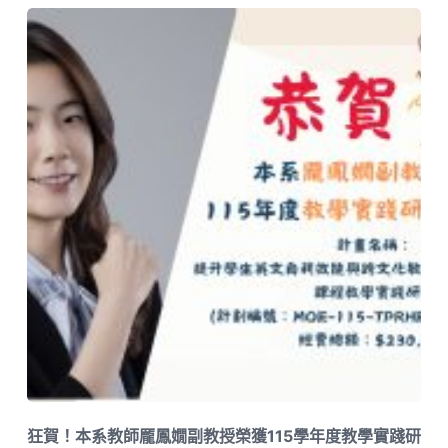
狂賀！本系教師龎鳳嫺副教授榮獲115學年度教學實踐研