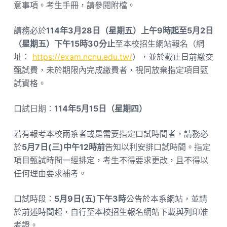
意事項。考生手冊，請參閱附檔。
請務必於
114年3月28日（星期五）上午9時起至5月2日
（星期五）下午15時30分止
至本校招生網站報名（網
址：
https://exam.ncnu.edu.tw/
），並於截止日前繳交
甄試費，未於期限內完成繳費者，視同放棄指定項目甄
試資格。
口試日期：
114年5月15日（星期四）
若有報考本校兩系者或是需要指定口試時間者，請務必
於
5月7日(三)中午12時前
告知以利安排口試時間。指定
項目甄試時間一經排定，考生不得要求更改，且不得以
任何理由要求補考。
口試時段：
5月9日(五)下午3時
公告於本系網站，並請
於前述時間起，自行至本校招生報名網站下載與列印准
考證。