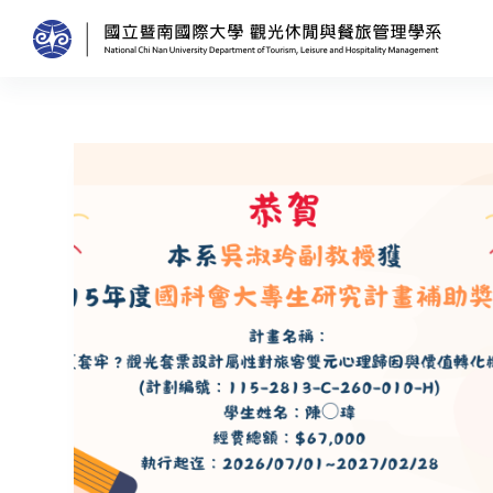
跳
至
主
要
內
容