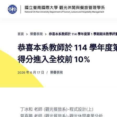
跳
至
主
要
內
首頁
榮譽表現
恭喜本系教師於 114 學年度第 1 學期期末教
容
恭喜本系教師於 114 學年
得分進入全校前 10%
2026 年 6 月 17 日
榮譽表現
丁冰和 老師 (觀光餐旅系)-程式設計(上)
曾喜鵬 老師 (觀光餐旅系)-觀光休閒產業分析