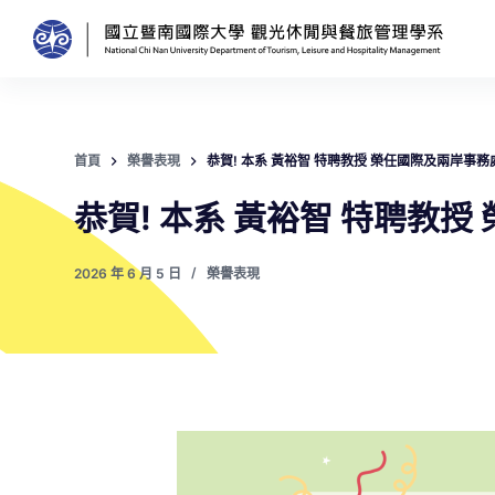
跳
至
主
要
內
首頁
榮譽表現
恭賀! 本系 黃裕智 特聘教授 榮任國際及兩岸事務
容
恭賀! 本系 黃裕智 特聘教
2026 年 6 月 5 日
榮譽表現