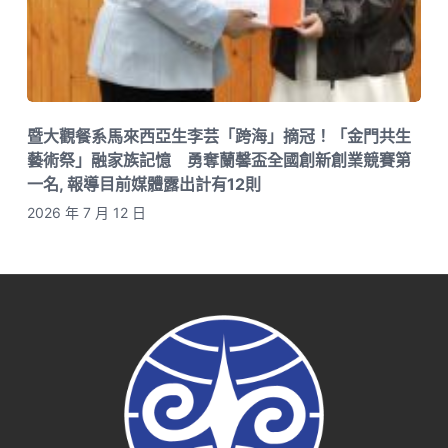
暨大觀餐系馬來西亞生李芸「跨海」摘冠！「金門共生
藝術祭」融家族記憶 勇奪蘭馨盃全國創新創業競賽第
一名, 報導目前媒體露出計有12則
2026 年 7 月 12 日