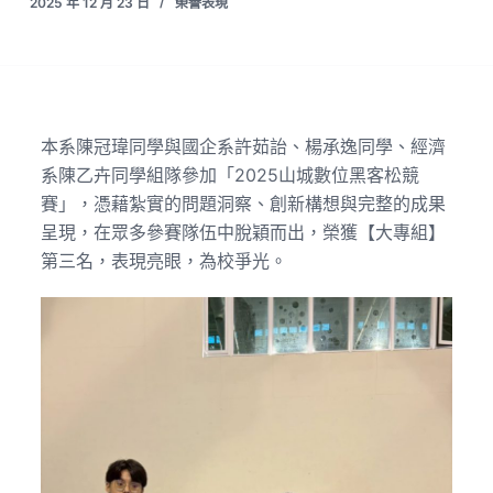
2025 年 12 月 23 日
榮譽表現
本系陳冠瑋同學與國企系許茹詒、楊承逸同學、經濟
系陳乙卉同學組隊參加「2025山城數位黑客松競
賽」，憑藉紮實的問題洞察、創新構想與完整的成果
呈現，在眾多參賽隊伍中脫穎而出，榮獲【大專組】
第三名，表現亮眼，為校爭光。