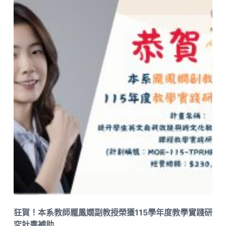
狂賀！本系教師龎鳳嫺副教授榮獲115學年度教學實踐研
究計畫補助