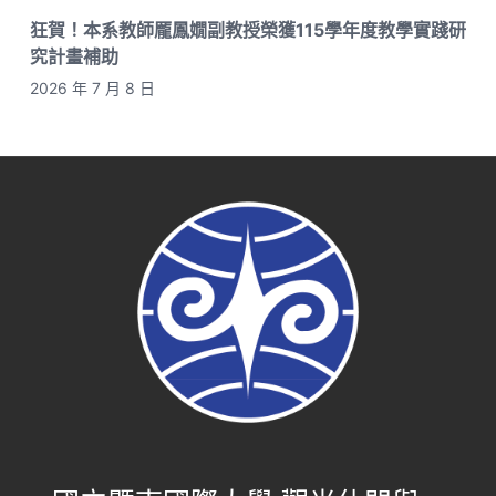
狂賀！本系教師龎鳳嫺副教授榮獲115學年度教學實踐研
究計畫補助
2026 年 7 月 8 日