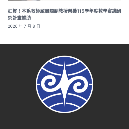
狂賀！本系教師龎鳳嫺副教授榮獲115學年度教學實踐研
究計畫補助
2026 年 7 月 8 日