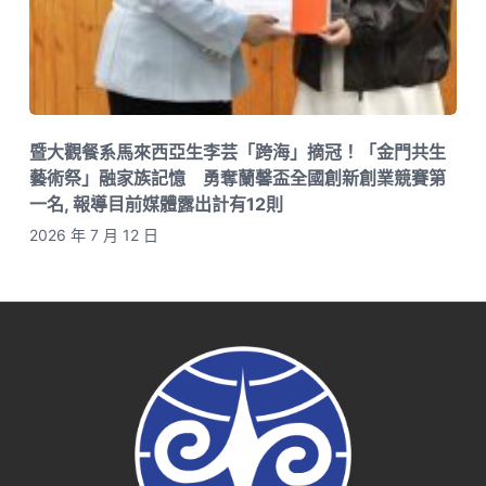
暨大觀餐系馬來西亞生李芸「跨海」摘冠！「金門共生
藝術祭」融家族記憶 勇奪蘭馨盃全國創新創業競賽第
一名, 報導目前媒體露出計有12則
2026 年 7 月 12 日