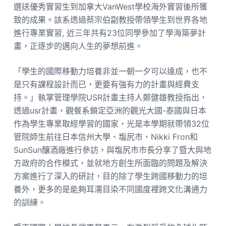
選送優秀實習生到加拿大VanWest學校海外實習後所獲
致的成果。該系透過蔡宗伯副教授帶領學生到世界各地
進行專業實習, 近三年共有23位同學參加了學海築夢計
畫，正逐步的邁向人生的夢想前進。
「學生的國際移動力培養非並一朝一夕可以達成，也不
是只有課程設計而已，更要有強有力的計畫與經費支
持。」執掌管理學院USR計畫主持人鄭健雄教授指出，
透過usr計畫，觀餐系鎖定亞洲的觀光大國-泰國與日本
作為學生專業取經學習的國家，光是本學期就帶領32位
管院師生前往日本信州大學、塩尻市、Nikki Fron和
SunSun釀酒廠進行參訪，與塩尻市市長分享了暨大與地
方政府的合作模式，並就地方創生所面臨的問題及解決
方案進行了深入的研討，目的除了學生跨國移動力的培
養外，更多的是能夠耳濡目染不同國度裡跨文化溝通力
的訓練。