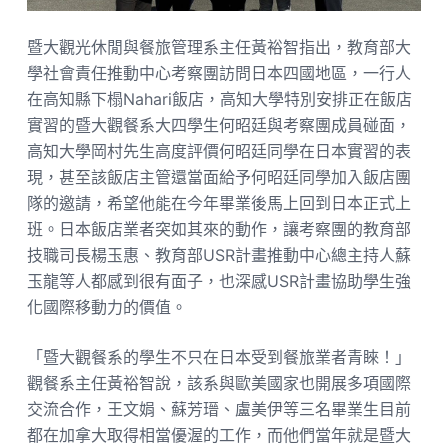
暨大觀光休閒與餐旅管理系主任黃裕智指出，教育部大
學社會責任推動中心考察團訪問日本四國地區，一行人
在高知縣下榻Nahari飯店，高知大學特別安排正在飯店
實習的暨大觀餐系大四學生何昭廷與考察團成員碰面，
高知大學岡村先生高度評價何昭廷同學在日本實習的表
現，甚至該飯店主管還當面給予何昭廷同學加入飯店團
隊的邀請，希望他能在今年畢業後馬上回到日本正式上
班。日本飯店業者突如其來的動作，讓考察團的教育部
技職司長楊玉惠、教育部USR計畫推動中心總主持人蘇
玉龍等人都感到很有面子，也深感USR計畫協助學生強
化國際移動力的價值。
「暨大觀餐系的學生不只在日本受到餐旅業者青睞！」
觀餐系主任黃裕智說，該系與歐美國家也開展多項國際
交流合作，王文娟、蘇芳瑨、盧美伊等三名畢業生目前
都在加拿大取得相當優渥的工作，而他們當年就是暨大