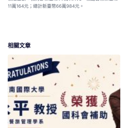
11萬164元；總計新臺幣66萬984元。
相關文章