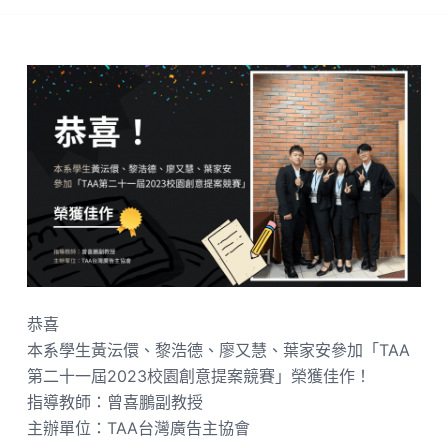
恭喜
本系學生黃沄儇、黎浩德、廖又慧、葉家安參加「TAA
第二十一屆2023校園創意提案競賽」榮獲佳作！
指導教師：曾喜鵬副教授
主辦單位：TAA台灣廣告主協會