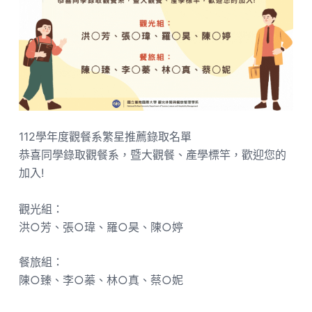
112學年度觀餐系繁星推薦錄取名單
恭喜同學錄取觀餐系，暨大觀餐、產學標竿，歡迎您的
加入!
觀光組：
洪○芳、張○瑋、羅○昊、陳○婷
餐旅組：
陳○臻、李○蓁、林○真、蔡○妮