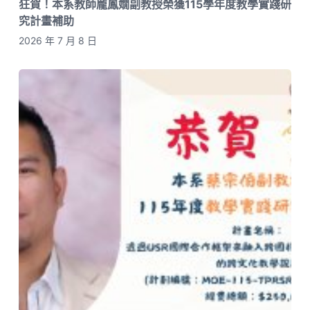
狂賀！本系教師龎鳳嫺副教授榮獲115學年度教學實踐研
究計畫補助
2026 年 7 月 8 日