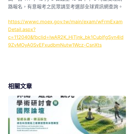
路報名，有意報考之民眾請至考選部全球資訊網查詢。
https://wwwc.moex.gov.tw/main/exam/wFrmExam
Detail.aspx?
c=112040&fbclid=IwAR2K_HiTjnk_bk1CublfgSyn4ld
9ZvMOyA0SvEFxudbmNutw1Wcz-CsnXts
相關文章