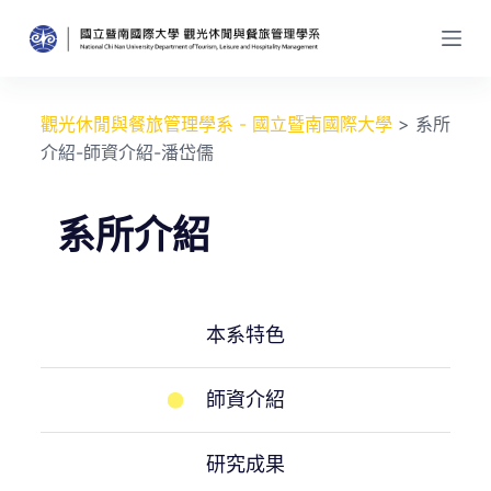
跳
至
主
要
觀光休閒與餐旅管理學系 - 國立暨南國際大學
>
系所
內
介紹-師資介紹-潘岱儒​
容
系所介紹
本系特色
師資介紹
研究成果