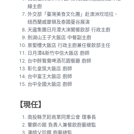
線主廚
外交部「臺灣美食文化團」赴澳洲坎培拉、
紐西蘭威靈頓及泰國曼谷展演
天廬集團日月潭大淶閣餐飲部 行政主廚
劍湖山王子大飯店 中餐副主廚
景聖樓大飯店 行政主廚兼任餐飲部主任
日月潭&新竹中信大飯店 廚師
台中醉鴛鴦啤酒花園餐廳 廚師
彰化皇筑大飯店 廚師
台中富王大飯店 廚師
台中全國大飯店 廚師
【現任】
南投縣烹飪商業同業公會 理事長
饗饌の館 負責人兼餐飲廚藝總監
潘師父珍饌 廚藝總監