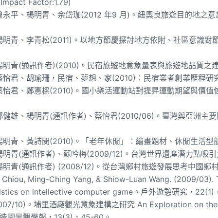
 Impact Factor:1.79)
永平、楊明青、余岱珈(2012 年9 月)。紐奧良旅遊目的地之意象分
明青、李青松(2011)。以地方節慶探討地方依附、社區意識對節
明青(通訊作者)(2010)。民宿旅遊地意象量表與旅遊地品質之建構。觀
怡君、胡瑜珊，民宿、夢想、家(2010)：民宿業者創業歷程研究。
怡君、鄭憲樑(2010)。國小樂活運動站對提昇運動期望與價值信念
健雄、楊明青(通訊作者)、蔡怡君(2010/06)。臺灣與亞洲主
。
明青、黃詩閔(2010)。「老年休閒」：繪畫題材、休閒生活型態、
明青(通訊作者)、蘇吟梅(2009/12)。台灣世界遺產潛力點吸引力
明青(通訊作者) (2008/12)。從台灣鄉村旅遊發展思考中國鄉村
 Chiou, Ming-Ching Yang, & Shiow-Luan Wang. (2009/03). 
ristics on intellective computer game。戶外遊憩研究，22(1
07/10)。埔里酒廠觀光意象建構之研究 An Exploration on the Const
。 造園景觀學報，13(3)，45-60。