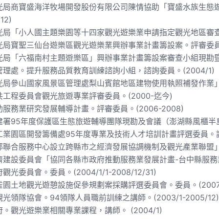
光局商寶盛海洋牧場開發股份有限公司陳情協助「寶盛水族生態
12)
局「小人國主題樂園等十四家觀光遊樂業申請指定觀光地區審查」會
局寶聖三仙台遊樂區觀光遊樂業興辦事業計畫籌設案。評審委員。(2
局「六福南村主題遊樂區」興辦事業計畫籌設案審查小組現勘暨協調會
理處。提升服務品質教育訓練諮詢小組，諮詢委員。(2004/1)
局參山國家風景區管理處梨山賓館地區建物使用執照補發作業」評選案
工程委員會觀光旅遊專業評審委員。(2000-迄今)
服務業研究發展輔導計畫。評審委員。(2006-2008)
署95年度保護區生態旅遊輔導團隊現勘及會議（澎湖縣風櫃半島）。委
業園區開發籌備處95年度專業及技術人才培訓計畫評選委員。評選委員
聯合服務中心設立跨縣市之經濟發展協調機制及觀光產業聯盟」。委員
建設委員會「協同各縣市政府推動服務業發展計畫-台中縣服務業發展
光委員會。委員。(2004/1/1-2008/12/31)
園土地觀光遊憩設施促參規劃案採購評選委員會。委員。(2007/8
光領隊協會。94領隊人員職前訓練之講師。(2003/1-2005/12)
。觀光遊樂業相關專業課程，講師。 (2004/1)