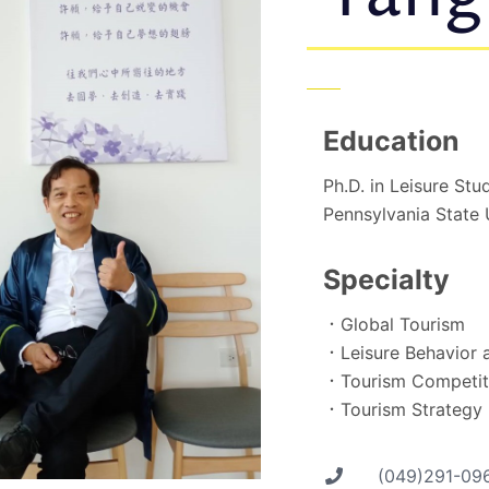
Education
Ph.D. in Leisure S
Pennsylvania State 
Specialty
．Global Tourism
．Leisure Behavior a
．Tourism Competit
．Tourism Strategy
(049)291-096