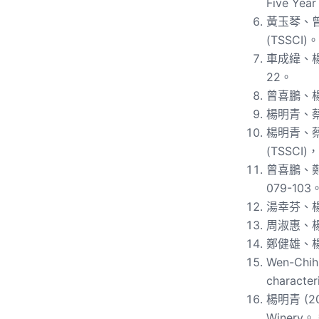
Five Year
黃玉琴、曾
(TSSCI)。
車成緯、楊
22。
曾喜鵬、楊
楊明青、蔡
楊明青、蔡
(TSSCI)，
曾喜鵬、鄭
079-103
湯幸芬、楊
周淑惠、楊
鄭健雄、楊
Wen-Chih
characte
楊明青 (20
Winery