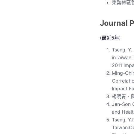
東勢林區管
Journal 
(最近5年)
Tseng, Y.
inTaiwan:
2011 Impa
Ming-Chin
Correlati
Impact Fa
楊明青、陳
Jen-Son C
and Healt
Tseng, Y.
Taiwan:O