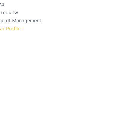
24
.edu.tw
ege of Management
r Profile