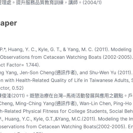
理處。提升服務品質教育訓練，講師。(2004/1)
Paper
 P.*, Huang, Y. C., Kyle, G. T., & Yang, M. C. (2011). Model
 Observations from Cetacean Watching Boats (2002-2005).
ct Factor= 1.744).
g Yang, Jen-Son Cheng(通訊作者), and Shu-Wen Yu (2011). Ana
on with Health-Related Quality of Life in Taiwanese Adults, 
ctor, 0.52)
俊湰(2011)。遊憩治療在台灣─馬術活動發展與應用之觀點。戶外遊憩研
heng, Ming-Ching Yang(通訊作者), Wan-Lin Chen, Ping-Ho Tin
h-Related Physical Fitness for College Students, Social Beh
P., Huang, Y.C., Kyle, G.T.,&Yang, M.C.(2011). Modeling the
bservations from Cetacean Watching Boats(2002-2005). E