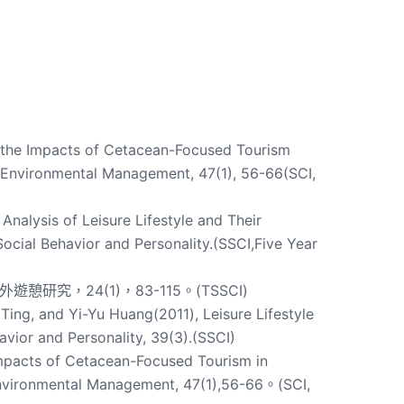
ing the Impacts of Cetacean-Focused Tourism
Environmental Management, 47(1), 56-66(SCI,
lysis of Leisure Lifestyle and Their
Social Behavior and Personality.(SSCI,Five Year
究，24(1)，83-115。(TSSCI)
g, and Yi-Yu Huang(2011), Leisure Lifestyle
avior and Personality, 39(3).(SSCI)
 Impacts of Cetacean-Focused Tourism in
nvironmental Management, 47(1),56-66。(SCI,