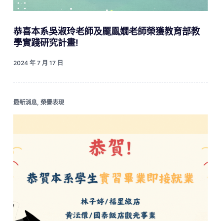
恭喜本系吳淑玲老師及龎鳯嫺老師榮獲教育部教
學實踐研究計畫!
2024 年 7 月 17 日
最新消息
,
榮譽表現