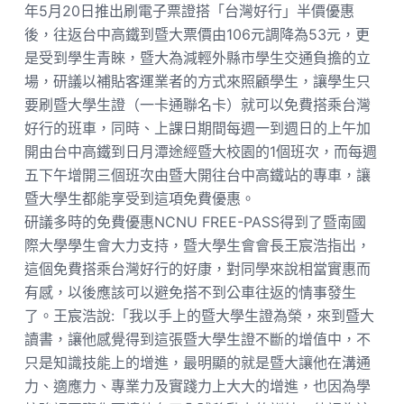
年5月20日推出刷電子票證搭「台灣好行」半價優惠
後，往返台中高鐵到暨大票價由106元調降為53元，更
是受到學生青睞，暨大為減輕外縣市學生交通負擔的立
場，研議以補貼客運業者的方式來照顧學生，讓學生只
要刷暨大學生證（一卡通聯名卡）就可以免費搭乘台灣
好行的班車，同時、上課日期間每週一到週日的上午加
開由台中高鐵到日月潭途經暨大校園的1個班次，而每週
五下午增開三個班次由暨大開往台中高鐵站的專車，讓
暨大學生都能享受到這項免費優惠。
研議多時的免費優惠NCNU FREE-PASS得到了暨南國
際大學學生會大力支持，暨大學生會會長王宸浩指出，
這個免費搭乘台灣好行的好康，對同學來說相當實惠而
有感，以後應該可以避免搭不到公車往返的情事發生
了。王宸浩說:「我以手上的暨大學生證為榮，來到暨大
讀書，讓他感覺得到這張暨大學生證不斷的增值中，不
只是知識技能上的增進，最明顯的就是暨大讓他在溝通
力、適應力、專業力及實踐力上大大的增進，也因為學