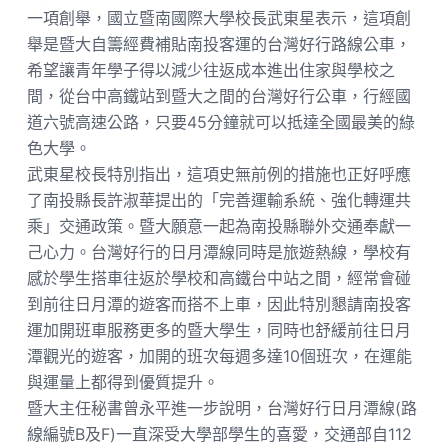
一項創舉，國立暨南國際大學校長武東星表示，這項創
舉是暨大自籌經費補貼南投客運的台灣好行路線公車，
希望讓青年學子得以減少往返成本進出住家與學校之
間，從台中高鐵站到暨大之間的台灣好行公車，行經國
道六號高速公路，只要45分鐘就可以抵達全國最美的綠
色大學。
武東星校長特別指出，這項史無前例的措施也正好呼應
了南投縣長許淑華提出的「完善運輸系統、強化轉運共
乘」交通政策。暨大願意一起為南投縣聯外交通奉獻一
己心力。台灣好行的日月潭線同時是旅遊熱線，學校有
感於學生搭車往返於學校和高鐵台中站之間，經常會碰
到前往日月潭的遊客而搭不上車，因此特別懇請南投客
運加開班車服務更多的暨大學生，同時也舒緩前往日月
潭觀光的遊客，加開的班次每週多達10個班次，在運能
與運量上都得到優質提升。
暨大主任秘書曾永平進一步說明，台灣好行日月潭線(路
線編號B及F)一直深受大學部學生的喜愛，交通部自112