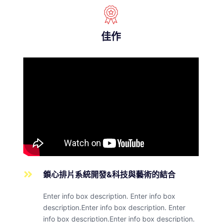
佳作
鎖心排片系統開發&科技與藝術的結合
Enter info box description. Enter info box
description.Enter info box description. Enter
info box description.Enter info box description.