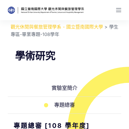
跳
至
主
觀光休閒與餐旅管理學系 - 國立暨南國際大學
>
學生
要
專區-畢業專題-108學年
內
容
學術研究
實驗室簡介
專題總審
專題總審 [108 學年度]